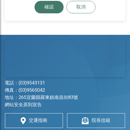
確認
取消
電話：
(03)9543131
傳真：(03)9565042
地址：
265宜蘭縣羅東鎮南昌街83號
網站安全原則宣告
交通指南
院長信箱