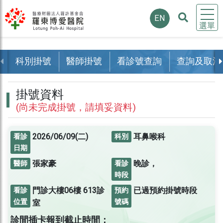
EN
選單
科別掛號
醫師掛號
看診號查詢
查詢及取消
掛號資料
(尚未完成掛號，請填妥資料)
2026/06/09(二)
耳鼻喉科
看診
科別
日期
張家豪
晚診，
醫師
看診
時段
門診大樓06樓
613診
已過預約掛號時段
看診
預約
位置
號碼
室
診間插卡報到截止時間：