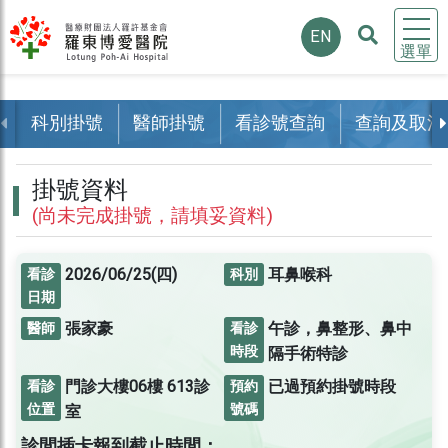
EN
選單
科別掛號
醫師掛號
看診號查詢
查詢及取消
掛號資料
(尚未完成掛號，請填妥資料)
2026/06/25(四)
耳鼻喉科
看診
科別
日期
張家豪
午診，鼻整形、鼻中
醫師
看診
時段
隔手術特診
門診大樓06樓
613診
已過預約掛號時段
看診
預約
位置
號碼
室
診間插卡報到截止時間：