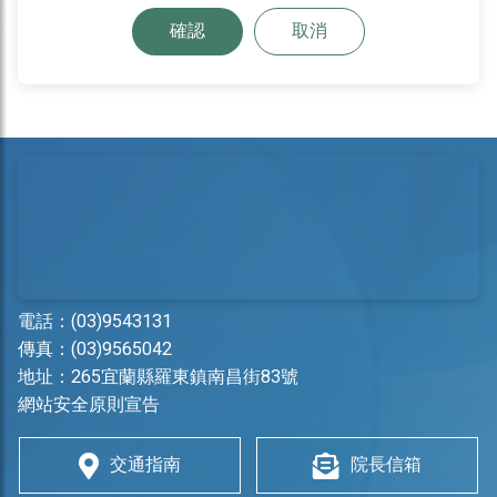
確認
取消
電話：
(03)9543131
傳真：(03)9565042
地址：
265宜蘭縣羅東鎮南昌街83號
網站安全原則宣告
交通指南
院長信箱