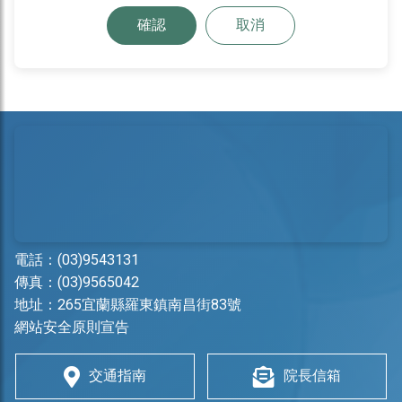
確認
取消
電話：
(03)9543131
傳真：(03)9565042
地址：
265宜蘭縣羅東鎮南昌街83號
網站安全原則宣告
交通指南
院長信箱