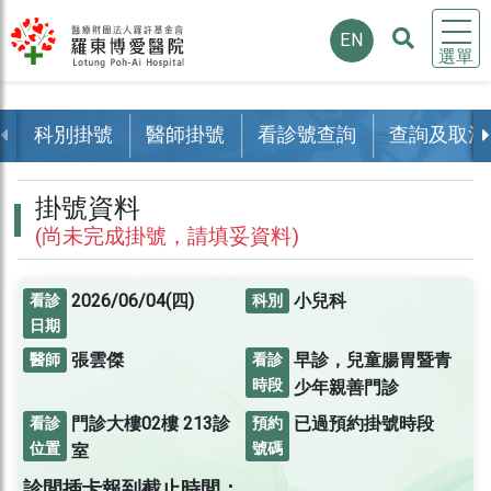
EN
選單
科別掛號
醫師掛號
看診號查詢
查詢及取消
掛號資料
(尚未完成掛號，請填妥資料)
2026/06/04(四)
小兒科
看診
科別
日期
張雲傑
早診，兒童腸胃暨青
醫師
看診
時段
少年親善門診
門診大樓02樓
213診
已過預約掛號時段
看診
預約
位置
號碼
室
診間插卡報到截止時間：