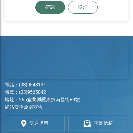
確認
取消
電話：
(03)9543131
傳真：(03)9565042
地址：
265宜蘭縣羅東鎮南昌街83號
網站安全原則宣告
交通指南
院長信箱