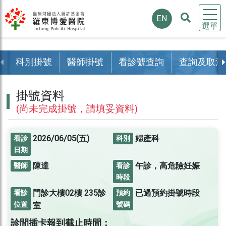
EN
選單
科別掛號
醫師掛號
看診號查詢
查詢及取消
掛號資料
(尚未完成掛號，請填妥資料)
2026/06/05(五)
婦產科
看診
科別
日期
陳達
午診，高危險妊娠
醫師
看診
時段
門診大樓02樓
235診
已過預約掛號時段
看診
預約
位置
號碼
室
診間插卡報到截止時間：