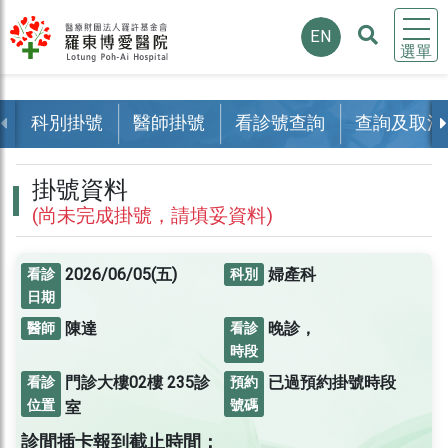
EN
選單
科別掛號
醫師掛號
看診號查詢
查詢及取消
掛號資料
(尚未完成掛號，請填妥資料)
2026/06/05(五)
婦產科
看診
科別
日期
陳達
晚診，
醫師
看診
時段
門診大樓02樓
235診
已過預約掛號時段
看診
預約
位置
號碼
室
診間插卡報到截止時間：