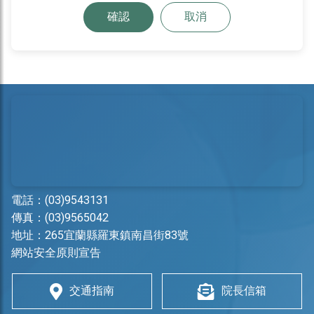
確認
取消
電話：
(03)9543131
傳真：(03)9565042
地址：
265宜蘭縣羅東鎮南昌街83號
網站安全原則宣告
交通指南
院長信箱