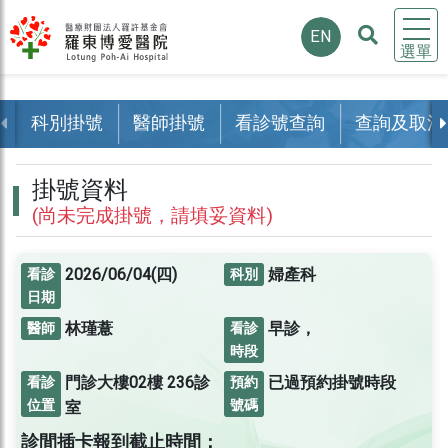
EN
選單
科別掛號
醫師掛號
看診號查詢
查詢及取消
掛號資料
(尚未完成掛號，請填妥資料)
2026/06/04(四)
婦產科
看診
科別
日期
林瑾薏
早診，
醫師
看診
時段
門診大樓02樓
236診
已過預約掛號時段
看診
預約
位置
號碼
室
診間插卡報到截止時間：