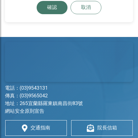
確認
取消
電話：
(03)9543131
傳真：(03)9565042
地址：
265宜蘭縣羅東鎮南昌街83號
網站安全原則宣告
交通指南
院長信箱