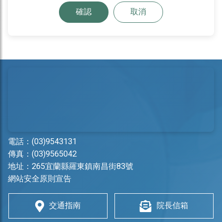
確認
取消
電話：
(03)9543131
傳真：(03)9565042
地址：
265宜蘭縣羅東鎮南昌街83號
網站安全原則宣告
交通指南
院長信箱