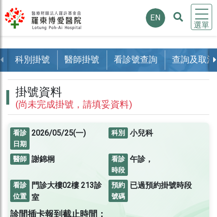
EN
選單
科別掛號
醫師掛號
看診號查詢
查詢及取消
掛號資料
(尚未完成掛號，請填妥資料)
2026/05/25(一)
小兒科
看診
科別
日期
謝錦桐
午診，
醫師
看診
時段
門診大樓02樓
213診
已過預約掛號時段
看診
預約
位置
號碼
室
診間插卡報到截止時間：