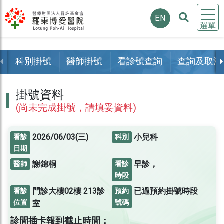
EN
選單
科別掛號
醫師掛號
看診號查詢
查詢及取消
掛號資料
(尚未完成掛號，請填妥資料)
2026/06/03(三)
小兒科
看診
科別
日期
謝錦桐
早診，
醫師
看診
時段
門診大樓02樓
213診
已過預約掛號時段
看診
預約
位置
號碼
室
診間插卡報到截止時間：