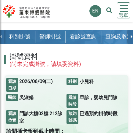
EN
選單
科別掛號
醫師掛號
看診號查詢
查詢及取消
掛號資料
(尚未完成掛號，請填妥資料)
2026/06/09(二)
小兒科
看診
科別
日期
吳淑娟
早診，嬰幼兒門診
醫師
看診
時段
門診大樓02樓
212診
已過預約掛號時段
看診
預約
位置
號碼
室
診間插卡報到截止時間：