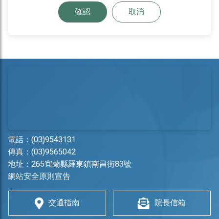
確認
取消
電話：
(03)9543131
傳真：(03)9565042
地址：
265宜蘭縣羅東鎮南昌街83號
網站安全原則宣告
交通指南
院長信箱