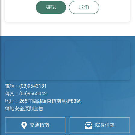
確認
取消
電話：
(03)9543131
傳真：(03)9565042
地址：
265宜蘭縣羅東鎮南昌街83號
網站安全原則宣告
交通指南
院長信箱