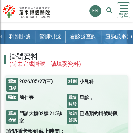
EN
選單
科別掛號
醫師掛號
看診號查詢
查詢及取消
掛號資料
(尚未完成掛號，請填妥資料)
2026/05/27(三)
小兒科
看診
科別
日期
簡仁宗
早診，
醫師
看診
時段
門診大樓02樓
215診
已過預約掛號時段
看診
預約
位置
號碼
室
診間插卡報到截止時間：