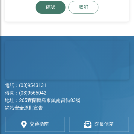
確認
取消
電話：
(03)9543131
傳真：(03)9565042
地址：
265宜蘭縣羅東鎮南昌街83號
網站安全原則宣告
交通指南
院長信箱