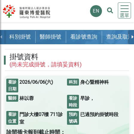
EN
選單
科別掛號
醫師掛號
看診號查詢
查詢及取消
掛號資料
(尚未完成掛號，請填妥資料)
2026/06/06(六)
身心暨精神科
看診
科別
日期
林以蓉
早診，
醫師
看診
時段
門診大樓07樓
711診
已過預約掛號時段
看診
預約
位置
號碼
室
診間插卡報到截止時間：