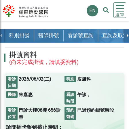
EN
選單
科別掛號
醫師掛號
看診號查詢
查詢及取消
掛號資料
(尚未完成掛號，請填妥資料)
2026/06/02(二)
皮膚科
看診
科別
日期
朱嘉惠
午診，
醫師
看診
時段
門診大樓06樓
656診
已過預約掛號時段
看診
預約
位置
號碼
室
診間插卡報到截止時間：