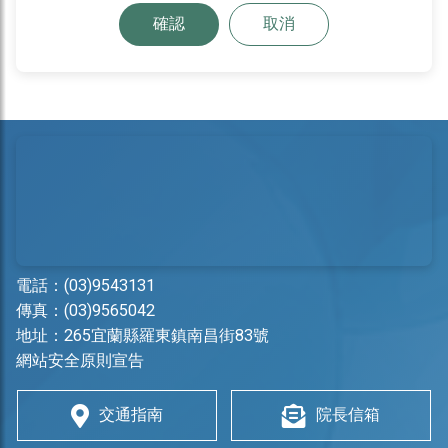
確認
取消
電話：
(03)9543131
傳真：(03)9565042
地址：
265宜蘭縣羅東鎮南昌街83號
網站安全原則宣告
交通指南
院長信箱