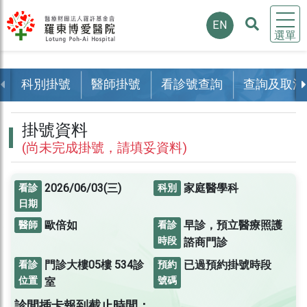
EN
選單
科別掛號
醫師掛號
看診號查詢
查詢及取消
掛號資料
(尚未完成掛號，請填妥資料)
2026/06/03(三)
家庭醫學科
看診
科別
日期
歐倍如
早診，預立醫療照護
醫師
看診
時段
諮商門診
門診大樓05樓
534診
已過預約掛號時段
看診
預約
位置
號碼
室
診間插卡報到截止時間：