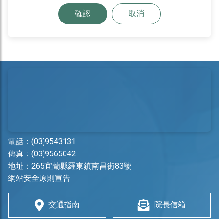
確認
取消
電話：
(03)9543131
傳真：(03)9565042
地址：
265宜蘭縣羅東鎮南昌街83號
網站安全原則宣告
交通指南
院長信箱