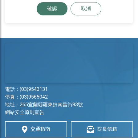
確認
取消
電話：
(03)9543131
傳真：(03)9565042
地址：
265宜蘭縣羅東鎮南昌街83號
網站安全原則宣告
交通指南
院長信箱