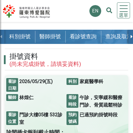
EN
選單
科別掛號
醫師掛號
看診號查詢
查詢及取消
掛號資料
(尚未完成掛號，請填妥資料)
2026/05/29(五)
家庭醫學科
看診
科別
日期
林煌仁
午診，安寧緩和醫療
醫師
看診
時段
門診、骨質疏鬆特診
門診大樓05樓
532診
已過預約掛號時段
看診
預約
位置
號碼
室
診間插卡報到截止時間：