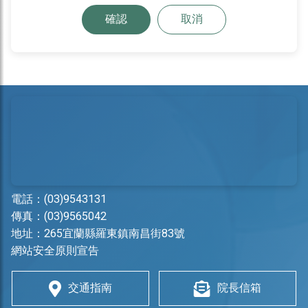
確認
取消
電話：
(03)9543131
傳真：(03)9565042
地址：
265宜蘭縣羅東鎮南昌街83號
網站安全原則宣告
交通指南
院長信箱