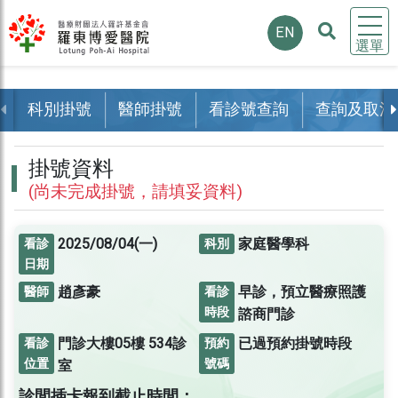
EN
選單
科別掛號
醫師掛號
看診號查詢
查詢及取消
掛號資料
(尚未完成掛號，請填妥資料)
2025/08/04(一)
家庭醫學科
看診
科別
日期
趙彥豪
早診，預立醫療照護
醫師
看診
時段
諮商門診
門診大樓05樓
534診
已過預約掛號時段
看診
預約
位置
號碼
室
診間插卡報到截止時間：