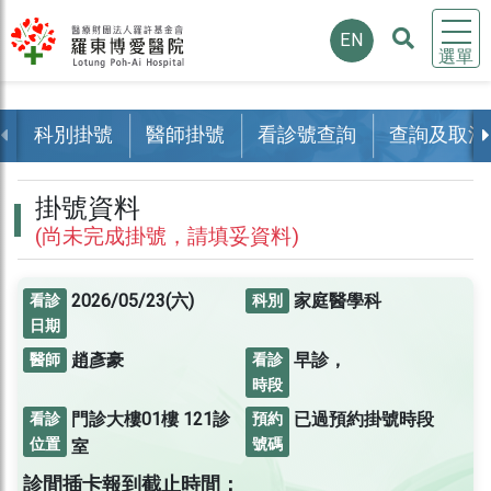
EN
選單
科別掛號
醫師掛號
看診號查詢
查詢及取消
掛號資料
(尚未完成掛號，請填妥資料)
2026/05/23(六)
家庭醫學科
看診
科別
日期
趙彥豪
早診，
醫師
看診
時段
門診大樓01樓
121診
已過預約掛號時段
看診
預約
位置
號碼
室
診間插卡報到截止時間：