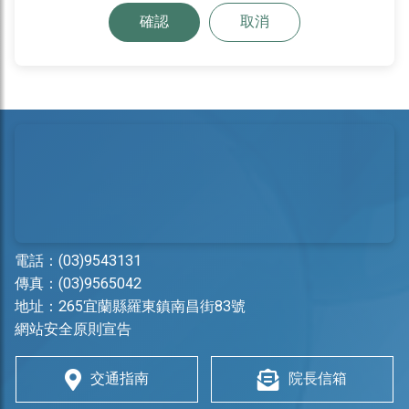
確認
取消
電話：
(03)9543131
傳真：(03)9565042
地址：
265宜蘭縣羅東鎮南昌街83號
網站安全原則宣告
交通指南
院長信箱