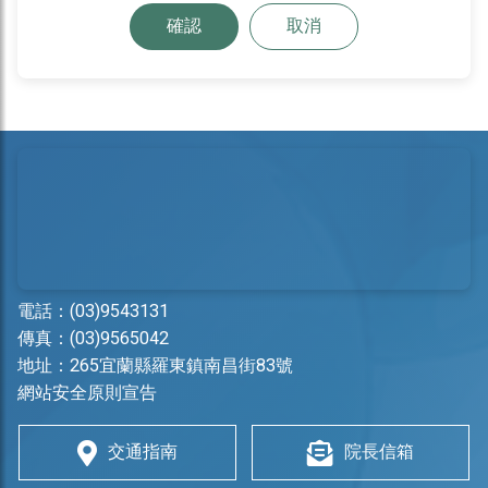
確認
取消
電話：
(03)9543131
傳真：(03)9565042
地址：
265宜蘭縣羅東鎮南昌街83號
網站安全原則宣告
交通指南
院長信箱