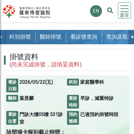
EN
選單
科別掛號
醫師掛號
看診號查詢
查詢及取消
掛號資料
(尚未完成掛號，請填妥資料)
2026/05/22(五)
家庭醫學科
看診
科別
日期
葉昱麟
早診，減重特診
醫師
看診
時段
門診大樓05樓
531診
已過預約掛號時段
看診
預約
位置
號碼
室
診間插卡報到截止時間：