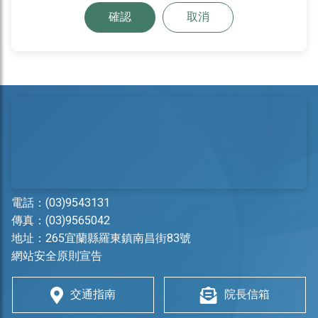
確認
取消
電話：
(03)9543131
傳真：(03)9565042
地址：
265宜蘭縣羅東鎮南昌街83號
網站安全原則宣告
交通指南
院長信箱