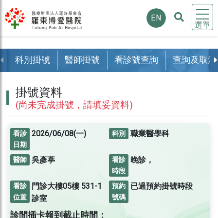
EN
選單
科別掛號
醫師掛號
看診號查詢
查詢及取消
掛號資料
(尚未完成掛號，請填妥資料)
2026/06/08(一)
職業醫學科
看診
科別
日期
吳彥葶
晚診，
醫師
看診
時段
門診大樓05樓
531-1
已過預約掛號時段
看診
預約
位置
號碼
診室
診間插卡報到截止時間：