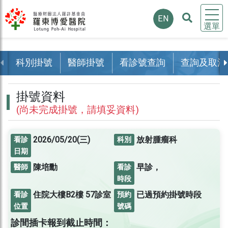
EN
選單
科別掛號
醫師掛號
看診號查詢
查詢及取消
掛號資料
(尚未完成掛號，請填妥資料)
2026/05/20(三)
放射腫瘤科
看診
科別
日期
陳培勳
早診，
醫師
看診
時段
住院大樓B2樓
57診室
已過預約掛號時段
看診
預約
位置
號碼
診間插卡報到截止時間：