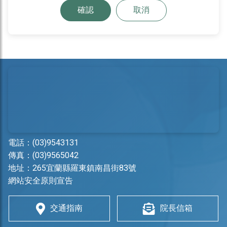
確認
取消
電話：
(03)9543131
傳真：(03)9565042
地址：
265宜蘭縣羅東鎮南昌街83號
網站安全原則宣告
交通指南
院長信箱