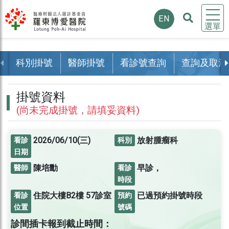
EN
選單
科別掛號
醫師掛號
看診號查詢
查詢及取消
掛號資料
(尚未完成掛號，請填妥資料)
2026/06/10(三)
放射腫瘤科
看診
科別
日期
陳培勳
早診，
醫師
看診
時段
住院大樓B2樓
57診室
已過預約掛號時段
看診
預約
位置
號碼
診間插卡報到截止時間：