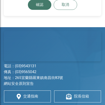
確認
取消
電話：
(03)9543131
傳真：(03)9565042
地址：
265宜蘭縣羅東鎮南昌街83號
網站安全原則宣告
交通指南
院長信箱