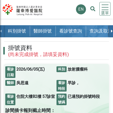
EN
選單
科別掛號
醫師掛號
看診號查詢
查詢及取消
掛號資料
(尚未完成掛號，請填妥資料)
2026/06/05(五)
放射腫瘤科
看診
科別
日期
吳思遠
早診，
醫師
看診
時段
住院大樓B2樓
57診室
已過預約掛號時段
看診
預約
位置
號碼
診間插卡報到截止時間：