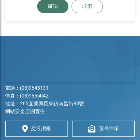
確認
取消
電話：
(03)9543131
傳真：(03)9565042
地址：
265宜蘭縣羅東鎮南昌街83號
網站安全原則宣告
交通指南
院長信箱