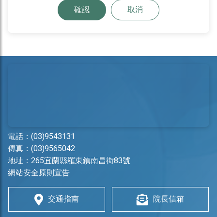
確認
取消
電話：
(03)9543131
傳真：(03)9565042
地址：
265宜蘭縣羅東鎮南昌街83號
網站安全原則宣告
交通指南
院長信箱