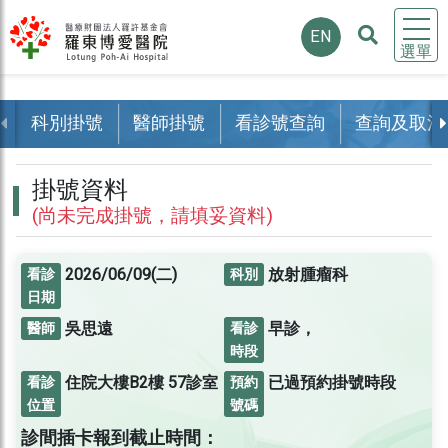
EN
選單
科別掛號
醫師掛號
看診號查詢
查詢及取消
掛號資料
(尚未完成掛號，請填妥資料)
2026/06/09(二)
放射腫瘤科
看診
科別
日期
吳思遠
早診，
醫師
看診
時段
住院大樓B2樓
57診室
已過預約掛號時段
看診
預約
位置
號碼
診間插卡報到截止時間：