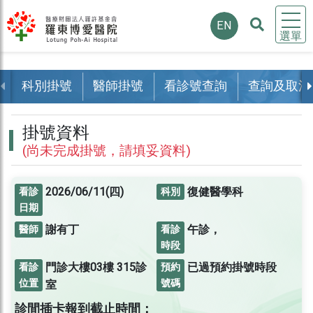
EN
選單
科別掛號
醫師掛號
看診號查詢
查詢及取消
掛號資料
(尚未完成掛號，請填妥資料)
2026/06/11(四)
復健醫學科
看診
科別
日期
謝有丁
午診，
醫師
看診
時段
門診大樓03樓
315診
已過預約掛號時段
看診
預約
位置
號碼
室
診間插卡報到截止時間：