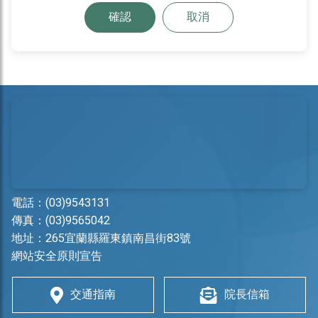
確認
取消
電話：
(03)9543131
傳真：(03)9565042
地址：
265宜蘭縣羅東鎮南昌街83號
網站安全原則宣告
交通指南
院長信箱