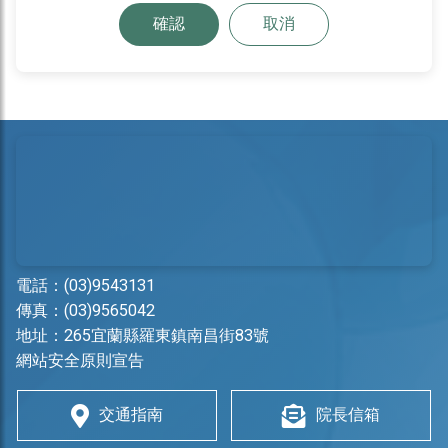
確認
取消
電話：
(03)9543131
傳真：(03)9565042
地址：
265宜蘭縣羅東鎮南昌街83號
網站安全原則宣告
交通指南
院長信箱