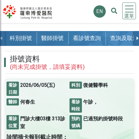
EN
選單
科別掛號
醫師掛號
看診號查詢
查詢及取消
掛號資料
(尚未完成掛號，請填妥資料)
2026/06/05(五)
復健醫學科
看診
科別
日期
何春生
午診，
醫師
看診
時段
門診大樓03樓
313診
已過預約掛號時段
看診
預約
位置
號碼
室
診間插卡報到截止時間：