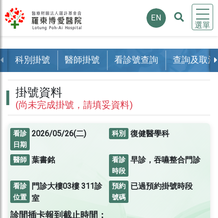
EN
選單
科別掛號
醫師掛號
看診號查詢
查詢及取消
掛號資料
(尚未完成掛號，請填妥資料)
2026/05/26(二)
復健醫學科
看診
科別
日期
葉書銘
早診，吞嚥整合門診
醫師
看診
時段
門診大樓03樓
311診
已過預約掛號時段
看診
預約
位置
號碼
室
診間插卡報到截止時間：