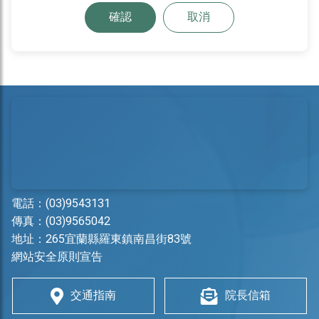
確認
取消
電話：
(03)9543131
傳真：(03)9565042
地址：
265宜蘭縣羅東鎮南昌街83號
網站安全原則宣告
交通指南
院長信箱