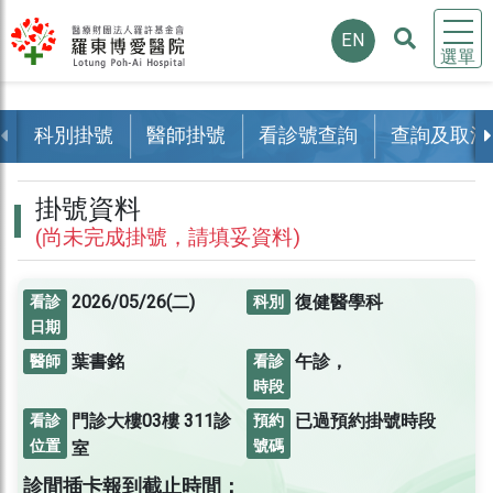
EN
選單
科別掛號
醫師掛號
看診號查詢
查詢及取消
掛號資料
(尚未完成掛號，請填妥資料)
2026/05/26(二)
復健醫學科
看診
科別
日期
葉書銘
午診，
醫師
看診
時段
門診大樓03樓
311診
已過預約掛號時段
看診
預約
位置
號碼
室
診間插卡報到截止時間：