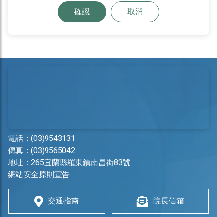
確認
取消
電話：
(03)9543131
傳真：(03)9565042
地址：
265宜蘭縣羅東鎮南昌街83號
網站安全原則宣告
交通指南
院長信箱