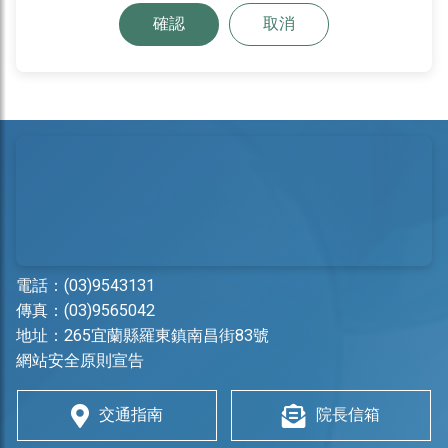
確認
取消
電話：
(03)9543131
傳真：(03)9565042
地址：
265宜蘭縣羅東鎮南昌街83號
網站安全原則宣告
交通指南
院長信箱