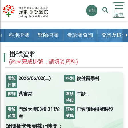
EN
選單
科別掛號
醫師掛號
看診號查詢
查詢及取消
掛號資料
(尚未完成掛號，請填妥資料)
2026/06/02(二)
復健醫學科
看診
科別
日期
葉書銘
午診，
醫師
看診
時段
門診大樓03樓
311診
已過預約掛號時段
看診
預約
位置
號碼
室
診間插卡報到截止時間：