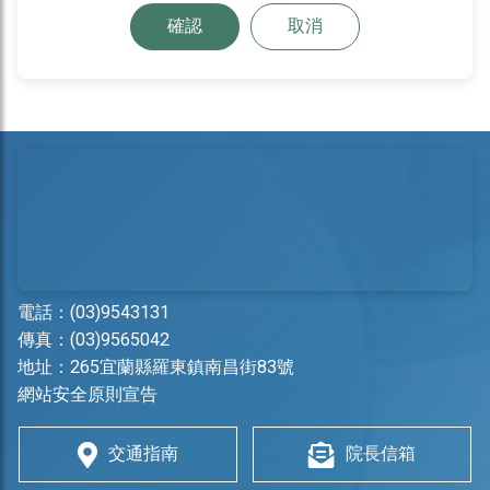
確認
取消
電話：
(03)9543131
傳真：(03)9565042
地址：
265宜蘭縣羅東鎮南昌街83號
網站安全原則宣告
交通指南
院長信箱