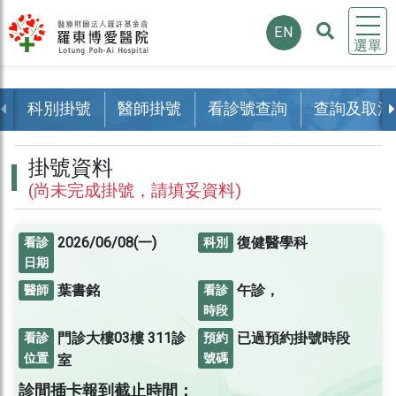
EN
選單
科別掛號
醫師掛號
看診號查詢
查詢及取消
掛號資料
(尚未完成掛號，請填妥資料)
2026/06/08(一)
復健醫學科
看診
科別
日期
葉書銘
午診，
醫師
看診
時段
門診大樓03樓
311診
已過預約掛號時段
看診
預約
位置
號碼
室
診間插卡報到截止時間：