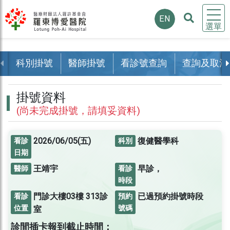
EN
選單
科別掛號
醫師掛號
看診號查詢
查詢及取消
掛號資料
(尚未完成掛號，請填妥資料)
2026/06/05(五)
復健醫學科
看診
科別
日期
王靖宇
早診，
醫師
看診
時段
門診大樓03樓
313診
已過預約掛號時段
看診
預約
位置
號碼
室
診間插卡報到截止時間：