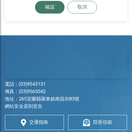
確認
取消
電話：
(03)9543131
傳真：(03)9565042
地址：
265宜蘭縣羅東鎮南昌街83號
網站安全原則宣告
交通指南
院長信箱