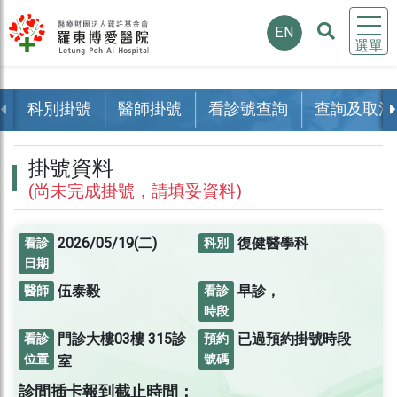
EN
選單
科別掛號
醫師掛號
看診號查詢
查詢及取消
掛號資料
(尚未完成掛號，請填妥資料)
2026/05/19(二)
復健醫學科
看診
科別
日期
伍泰毅
早診，
醫師
看診
時段
門診大樓03樓
315診
已過預約掛號時段
看診
預約
位置
號碼
室
診間插卡報到截止時間：