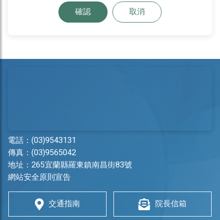
確認
取消
電話：
(03)9543131
傳真：(03)9565042
地址：
265宜蘭縣羅東鎮南昌街83號
網站安全原則宣告
交通指南
院長信箱