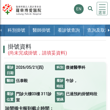
EN
選單
科別掛號
醫師掛號
看診號查詢
查詢及取消
掛號資料
(尚未完成掛號，請填妥資料)
2026/05/21(四)
復健醫學科
看診
科別
日期
伍泰毅
午診，
醫師
看診
時段
門診大樓03樓
311診
已過預約掛號時段
看診
預約
位置
號碼
室
診間插卡報到截止時間：