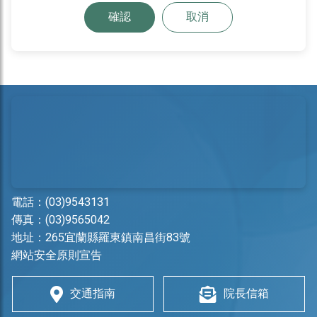
確認
取消
電話：
(03)9543131
傳真：(03)9565042
地址：
265宜蘭縣羅東鎮南昌街83號
網站安全原則宣告
交通指南
院長信箱