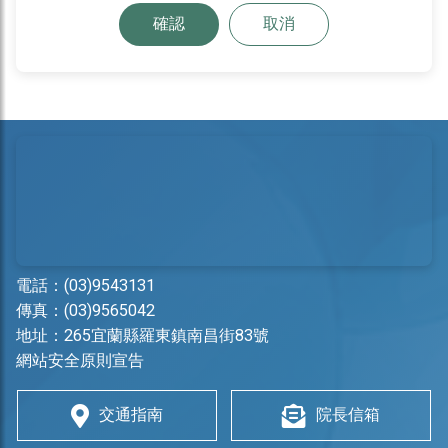
確認
取消
電話：
(03)9543131
傳真：(03)9565042
地址：
265宜蘭縣羅東鎮南昌街83號
網站安全原則宣告
交通指南
院長信箱