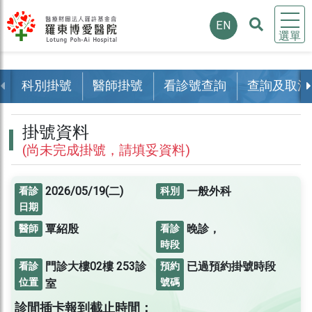
EN
選單
科別掛號
醫師掛號
看診號查詢
查詢及取消
掛號資料
(尚未完成掛號，請填妥資料)
2026/05/19(二)
一般外科
看診
科別
日期
覃紹殷
晚診，
醫師
看診
時段
門診大樓02樓
253診
已過預約掛號時段
看診
預約
位置
號碼
室
診間插卡報到截止時間：