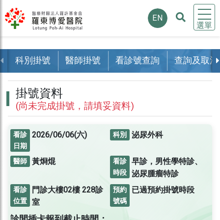
EN
選單
科別掛號
醫師掛號
看診號查詢
查詢及取消
掛號資料
(尚未完成掛號，請填妥資料)
2026/06/06(六)
泌尿外科
看診
科別
日期
黃烱焜
早診，男性學特診、
醫師
看診
時段
泌尿腫瘤特診
門診大樓02樓
228診
已過預約掛號時段
看診
預約
位置
號碼
室
診間插卡報到截止時間：