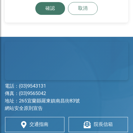
確認
取消
電話：
(03)9543131
傳真：(03)9565042
地址：
265宜蘭縣羅東鎮南昌街83號
網站安全原則宣告
交通指南
院長信箱