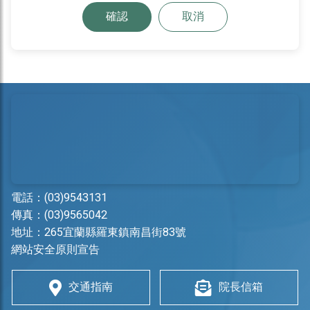
確認
取消
電話：
(03)9543131
傳真：(03)9565042
地址：
265宜蘭縣羅東鎮南昌街83號
網站安全原則宣告
交通指南
院長信箱