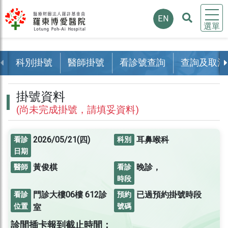
EN
選單
科別掛號
醫師掛號
看診號查詢
查詢及取消
掛號資料
(尚未完成掛號，請填妥資料)
2026/05/21(四)
耳鼻喉科
看診
科別
日期
黃俊棋
晚診，
醫師
看診
時段
門診大樓06樓
612診
已過預約掛號時段
看診
預約
位置
號碼
室
診間插卡報到截止時間：