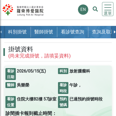
EN
選單
科別掛號
醫師掛號
看診號查詢
查詢及取消
掛號資料
(尚未完成掛號，請填妥資料)
2026/05/15(五)
放射腫瘤科
看診
科別
日期
吳樂榮
午診，
醫師
看診
時段
住院大樓B2樓
57診室
已過預約掛號時段
看診
預約
位置
號碼
診間插卡報到截止時間：