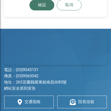
確認
取消
電話：
(03)9543131
傳真：(03)9565042
地址：
265宜蘭縣羅東鎮南昌街83號
網站安全原則宣告
交通指南
院長信箱