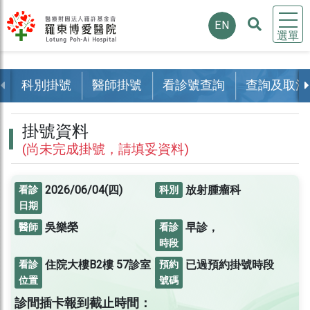
EN
選單
科別掛號
醫師掛號
看診號查詢
查詢及取消
掛號資料
(尚未完成掛號，請填妥資料)
2026/06/04(四)
放射腫瘤科
看診
科別
日期
吳樂榮
早診，
醫師
看診
時段
住院大樓B2樓
57診室
已過預約掛號時段
看診
預約
位置
號碼
診間插卡報到截止時間：