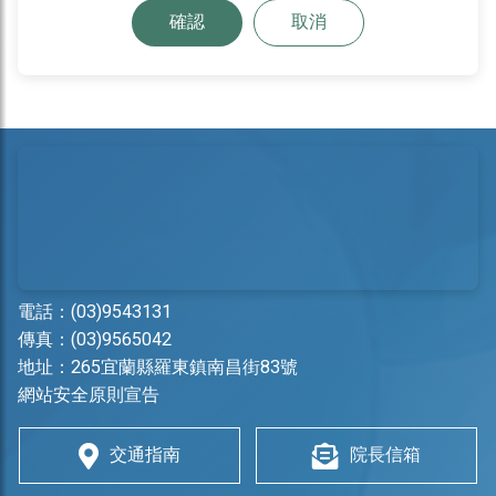
確認
取消
電話：
(03)9543131
傳真：(03)9565042
地址：
265宜蘭縣羅東鎮南昌街83號
網站安全原則宣告
交通指南
院長信箱