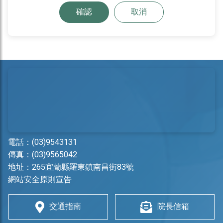
確認
取消
電話：
(03)9543131
傳真：(03)9565042
地址：
265宜蘭縣羅東鎮南昌街83號
網站安全原則宣告
交通指南
院長信箱