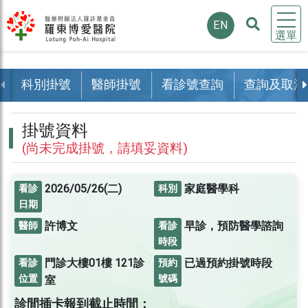
EN
選單
科別掛號
醫師掛號
看診號查詢
查詢及取消
掛號資料
(尚未完成掛號，請填妥資料)
2026/05/26(二)
家庭醫學科
看診
科別
日期
許博文
早診，預防醫學諮詢
醫師
看診
時段
門診大樓01樓
121診
已過預約掛號時段
看診
預約
位置
號碼
室
診間插卡報到截止時間：