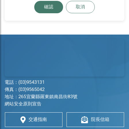
確認
取消
電話：
(03)9543131
傳真：(03)9565042
地址：
265宜蘭縣羅東鎮南昌街83號
網站安全原則宣告
交通指南
院長信箱