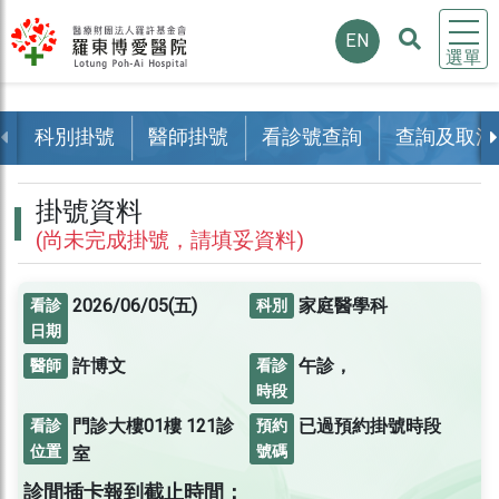
EN
選單
科別掛號
醫師掛號
看診號查詢
查詢及取消
掛號資料
(尚未完成掛號，請填妥資料)
2026/06/05(五)
家庭醫學科
看診
科別
日期
許博文
午診，
醫師
看診
時段
門診大樓01樓
121診
已過預約掛號時段
看診
預約
位置
號碼
室
診間插卡報到截止時間：