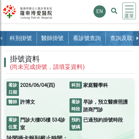
EN
選單
科別掛號
醫師掛號
看診號查詢
查詢及取消
掛號資料
(尚未完成掛號，請填妥資料)
2026/06/04(四)
家庭醫學科
看診
科別
日期
許博文
早診，預立醫療照護
醫師
看診
時段
諮商門診
門診大樓05樓
534診
已過預約掛號時段
看診
預約
位置
號碼
室
診間插卡報到截止時間：