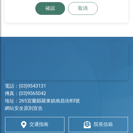
確認
取消
電話：
(03)9543131
傳真：(03)9565042
地址：
265宜蘭縣羅東鎮南昌街83號
網站安全原則宣告
交通指南
院長信箱