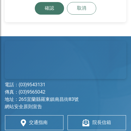
確認
取消
電話：
(03)9543131
傳真：(03)9565042
地址：
265宜蘭縣羅東鎮南昌街83號
網站安全原則宣告
交通指南
院長信箱