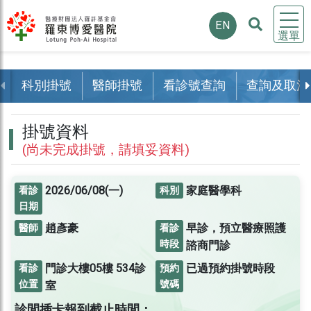
EN
選單
科別掛號
醫師掛號
看診號查詢
查詢及取消
掛號資料
(尚未完成掛號，請填妥資料)
2026/06/08(一)
家庭醫學科
看診
科別
日期
趙彥豪
早診，預立醫療照護
醫師
看診
時段
諮商門診
門診大樓05樓
534診
已過預約掛號時段
看診
預約
位置
號碼
室
診間插卡報到截止時間：