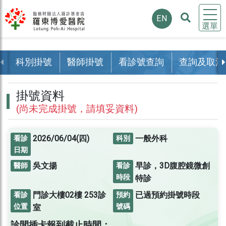
EN
選單
科別掛號
醫師掛號
看診號查詢
查詢及取消
掛號資料
(尚未完成掛號，請填妥資料)
2026/06/04(四)
一般外科
看診
科別
日期
吳文揚
早診，3D腹腔鏡微創
醫師
看診
時段
特診
門診大樓02樓
253診
已過預約掛號時段
看診
預約
位置
號碼
室
診間插卡報到截止時間：