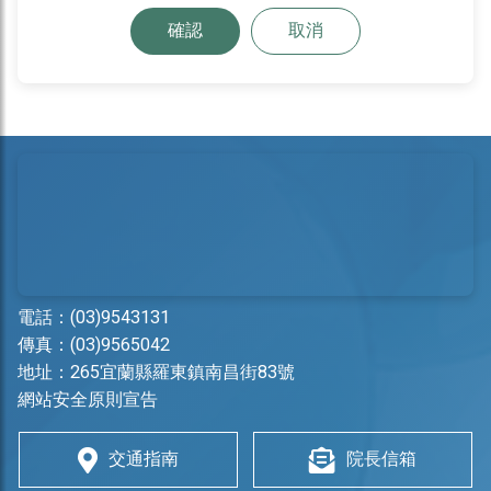
確認
取消
電話：
(03)9543131
傳真：(03)9565042
地址：
265宜蘭縣羅東鎮南昌街83號
網站安全原則宣告
交通指南
院長信箱