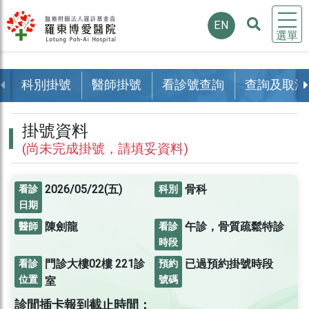
EN
選單
科別掛號
醫師掛號
看診號查詢
查詢及取消
掛號資料
(尚未完成掛號，請填妥資料)
2026/05/22(五)
骨科
看診
科別
日期
陳劍龍
午診，骨質疏鬆特診
醫師
看診
時段
門診大樓02樓
221診
已過預約掛號時段
看診
預約
位置
號碼
室
診間插卡報到截止時間：