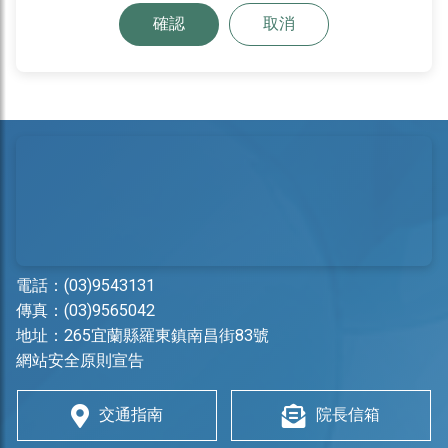
確認
取消
電話：
(03)9543131
傳真：(03)9565042
地址：
265宜蘭縣羅東鎮南昌街83號
網站安全原則宣告
交通指南
院長信箱