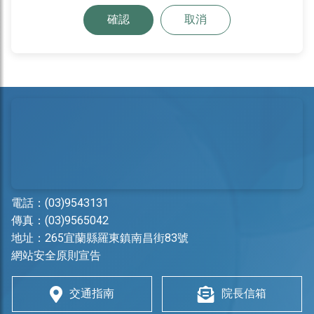
確認
取消
電話：
(03)9543131
傳真：(03)9565042
地址：
265宜蘭縣羅東鎮南昌街83號
網站安全原則宣告
交通指南
院長信箱