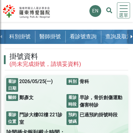
EN
選單
科別掛號
醫師掛號
看診號查詢
查詢及取消
掛號資料
(尚未完成掛號，請填妥資料)
2026/05/25(一)
骨科
看診
科別
日期
鄭彥文
早診，骨折創傷運動
醫師
看診
時段
傷害特診
門診大樓02樓
221診
已過預約掛號時段
看診
預約
位置
號碼
室
診間插卡報到截止時間：