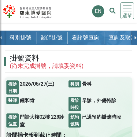
EN
選單
科別掛號
醫師掛號
看診號查詢
查詢及取消
掛號資料
(尚未完成掛號，請填妥資料)
2026/05/27(三)
骨科
看診
科別
日期
鍾和肯
早診，外傷特診
醫師
看診
時段
門診大樓02樓
223診
已過預約掛號時段
看診
預約
位置
號碼
室
診間插卡報到截止時間：