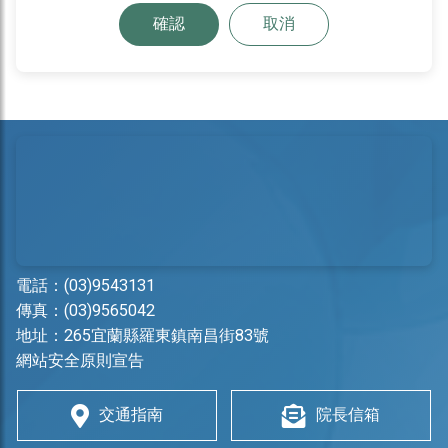
確認
取消
電話：
(03)9543131
傳真：(03)9565042
地址：
265宜蘭縣羅東鎮南昌街83號
網站安全原則宣告
交通指南
院長信箱