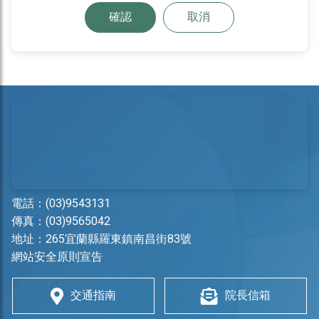
確認
取消
電話：
(03)9543131
傳真：(03)9565042
地址：
265宜蘭縣羅東鎮南昌街83號
網站安全原則宣告
交通指南
院長信箱