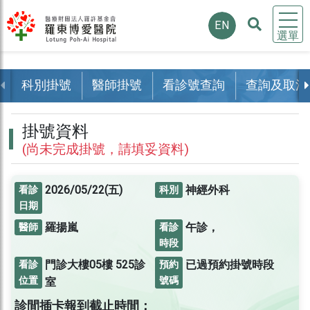
EN
選單
科別掛號
醫師掛號
看診號查詢
查詢及取消
掛號資料
(尚未完成掛號，請填妥資料)
2026/05/22(五)
神經外科
看診
科別
日期
羅揚嵐
午診，
醫師
看診
時段
門診大樓05樓
525診
已過預約掛號時段
看診
預約
位置
號碼
室
診間插卡報到截止時間：