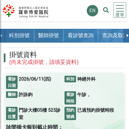
EN
選單
科別掛號
醫師掛號
看診號查詢
查詢及取消
掛號資料
(尚未完成掛號，請填妥資料)
2026/06/11(四)
神經外科
看診
科別
日期
許詠鈞
午診，
醫師
看診
時段
門診大樓05樓
525診
已過預約掛號時段
看診
預約
位置
號碼
室
診間插卡報到截止時間：