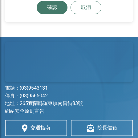
確認
取消
電話：
(03)9543131
傳真：(03)9565042
地址：
265宜蘭縣羅東鎮南昌街83號
網站安全原則宣告
交通指南
院長信箱