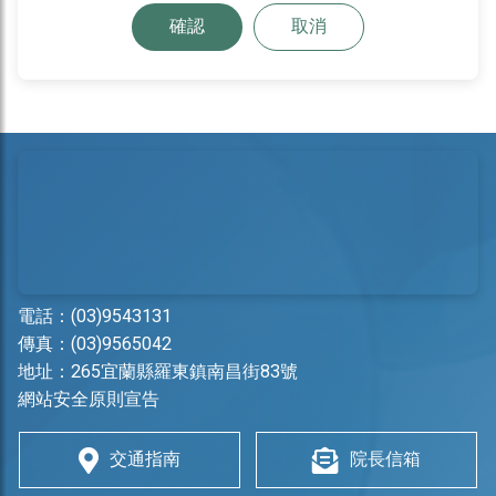
確認
取消
電話：
(03)9543131
傳真：(03)9565042
地址：
265宜蘭縣羅東鎮南昌街83號
網站安全原則宣告
交通指南
院長信箱