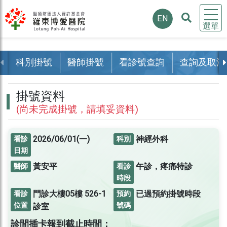
EN
選單
科別掛號
醫師掛號
看診號查詢
查詢及取消
掛號資料
(尚未完成掛號，請填妥資料)
2026/06/01(一)
神經外科
看診
科別
日期
黃安平
午診，疼痛特診
醫師
看診
時段
門診大樓05樓
526-1
已過預約掛號時段
看診
預約
位置
號碼
診室
診間插卡報到截止時間：