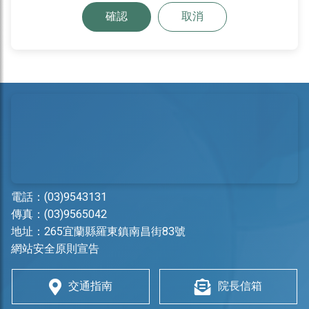
確認
取消
電話：
(03)9543131
傳真：(03)9565042
地址：
265宜蘭縣羅東鎮南昌街83號
網站安全原則宣告
交通指南
院長信箱