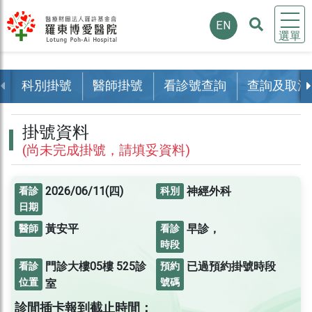
EN
選單
科別掛號
醫師掛號
看診號查詢
查詢及取消
掛號資料
(尚未完成掛號，請填妥資料)
2026/06/11(四)
神經外科
看診
科別
日期
黃安平
早診，
醫師
看診
時段
門診大樓05樓
525診
已過預約掛號時段
看診
預約
位置
號碼
室
診間插卡報到截止時間：