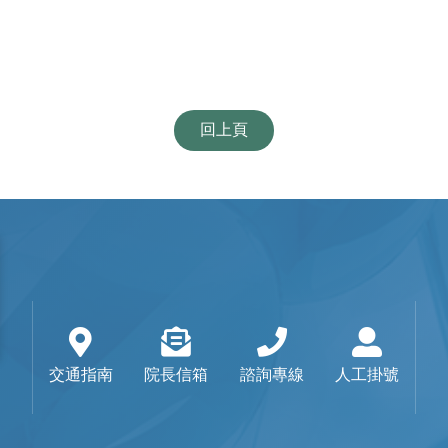
回上頁
交通指南
院長信箱
諮詢專線
人工掛號