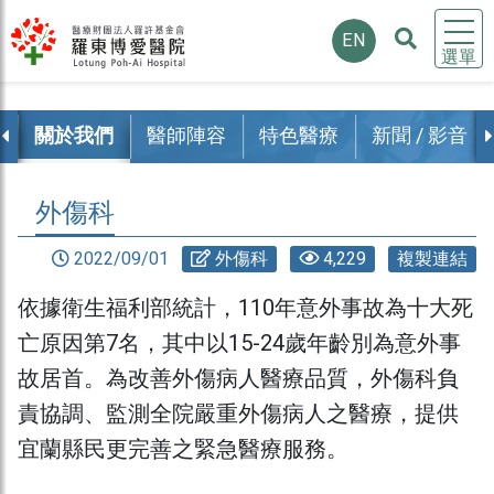
EN
選單
覽
關於我們
醫師陣容
特色醫療
新聞 / 影音
外傷科
2022/09/01
外傷科
4,229
複製連結
依據衛生福利部統計，110年意外事故為十大死
亡原因第7名，其中以15-24歲年齡別為意外事
故居首。為改善外傷病人醫療品質，外傷科負
責協調、監測全院嚴重外傷病人之醫療，提供
宜蘭縣民更完善之緊急醫療服務。